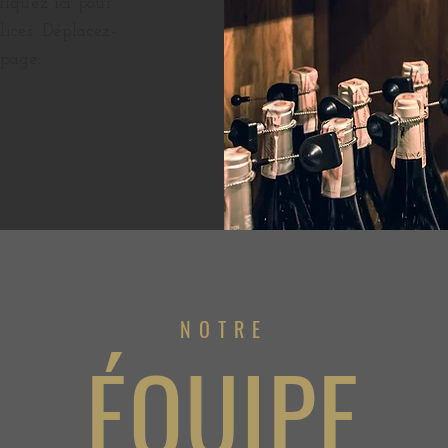
liquez ici pour
lices. Déplacez-
 page.
NOTRE
ÉQUIPE