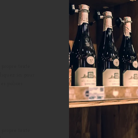
 propre texte.
liquez ici pour
es polices.
 propre texte.