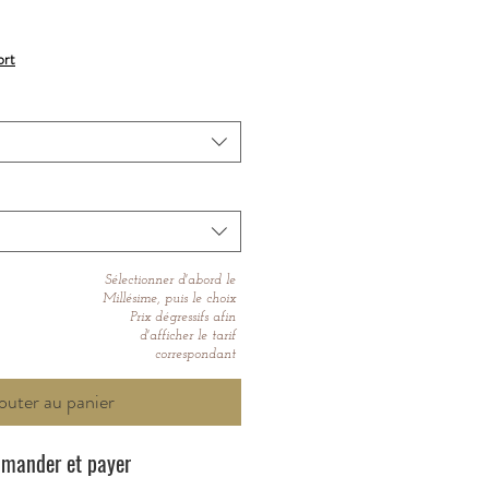
ort
Sélectionner d'abord le
Millésime, puis le choix
Prix dégressifs afin
d'afficher le tarif
correspondant
outer au panier
mander et payer