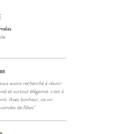
E
melas
rde
ron
nous avons recherché à réunir
té et surtout élégance. c'est à
nins. Avec bonheur, ce vin
iandes de fêtes"
on