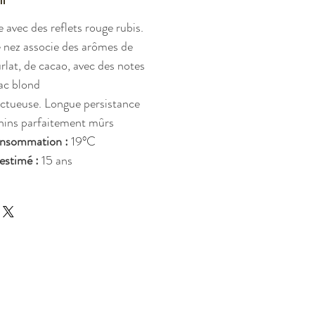
e
avec
des reflets
rouge rubis.
e
nez
associe
des
arômes
de
rlat,
de
cacao,
avec
des
notes
ac
blond
nctueuse.
L
ongue
persistance
nins
parfaitement
mûrs
nsommation
:
19°C
estimé
:
15
ans