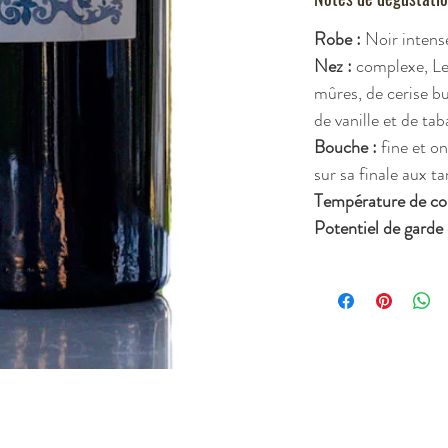
Robe
:
Noir
intens
Nez
:
complexe,
L
mûres,
de
cerise
bu
de
vanille
et
de
tab
Bouche
:
fine
et o
sur
sa
finale
aux
ta
Température
de
co
Potentiel
de
garde